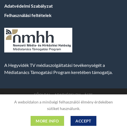
Adatvédelmi Szabályzat
Felhasználási feltételek
A Hegyvidék TV médiaszolgáltatási tevékenységét a
Médiatanács Támogatási Program keretében támogatja.
FŐOLDAL
ADATVÉDELEM
ÁSZF
A weboldalon a minőségi felhasználói élmény érdekében
Copyright 2007-2026 © BUDA TV |
Hegyvidék Média
sütiket használunk.
Műsorszolgáltató Kft. | Budapest, Hungary, XII. Hajnóczy József
utca 2. fszt. | Cg. 01-09-882523 | A weboldal 256 bit SSL COMODO
MORE INFO
ACCEPT
titkosítással védve