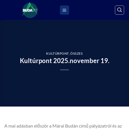
Skip
to
content
KULTÚRPONT
,
ÖSSZES
Kultúrpont 2025.november 19.
A mai adásban először a Márai Budán című pályázatról és az