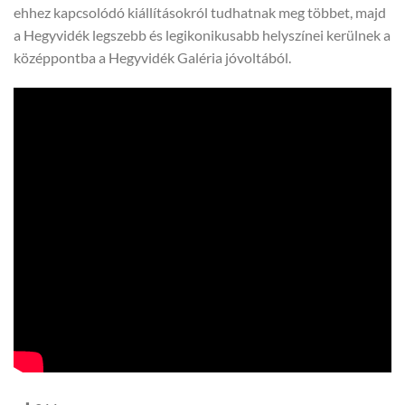
ehhez kapcsolódó kiállításokról tudhatnak meg többet, majd
a Hegyvidék legszebb és legikonikusabb helyszínei kerülnek a
középpontba a Hegyvidék Galéria jóvoltából.