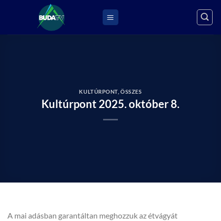
Skip
to
content
KULTÚRPONT
,
ÖSSZES
Kultúrpont 2025. október 8.
A mai adásban garantáltan meghozzuk az étvágyát