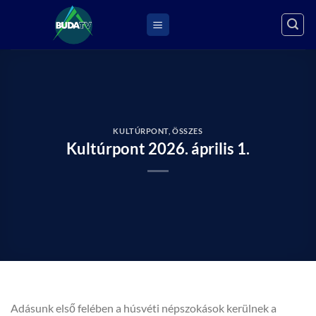
Skip
to
content
KULTÚRPONT
,
ÖSSZES
Kultúrpont 2026. április 1.
Adásunk első felében a húsvéti népszokások kerülnek a