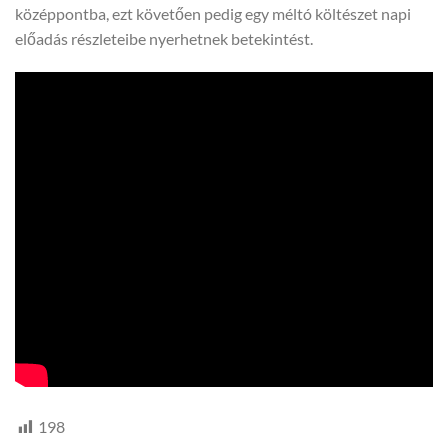
középpontba, ezt követően pedig egy méltó költészet napi
előadás részleteibe nyerhetnek betekintést.
198