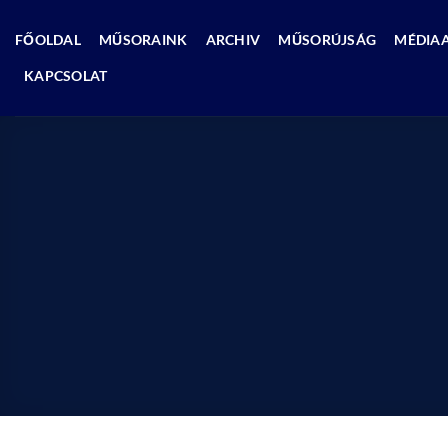
Skip
to
FŐOLDAL
MŰSORAINK
ARCHIV
MŰSORÚJSÁG
MÉDIA
content
KAPCSOLAT