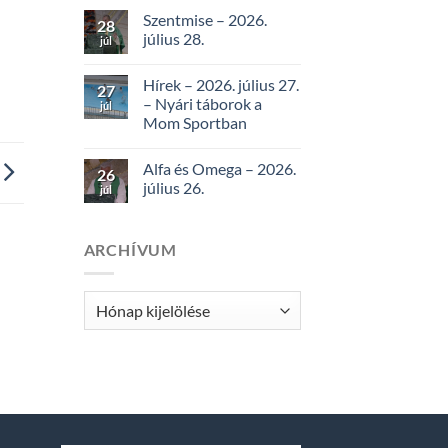
Szentmise – 2026.
28
július 28.
júl
Hírek – 2026. július 27.
27
– Nyári táborok a
júl
Mom Sportban
Alfa és Omega – 2026.
26
július 26.
júl
ARCHÍVUM
Archívum