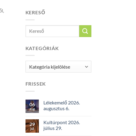
l,
KERESŐ
KATEGÓRIÁK
Kategóriák
FRISSEK
Lélekemelő 2026.
06
augusztus 6.
aug
Kultúrpont 2026.
29
július 29.
júl