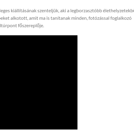
ges kiállításának szenteljük, aki a legborzasztóbb élethelyzetekbő
eket alkotott, amit ma is tanítanak minden, fotózással foglalkozó
túrpont főszereplője.