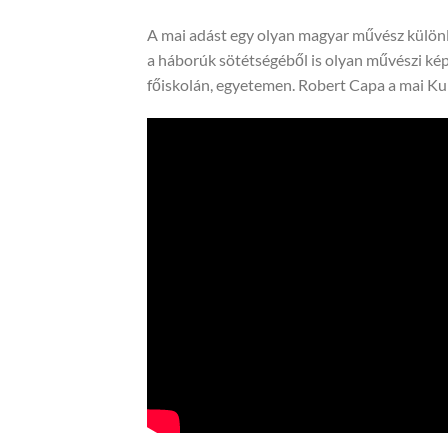
A mai adást egy olyan magyar művész különle
a háborúk sötétségéből is olyan művészi kép
főiskolán, egyetemen. Robert Capa a mai Kul