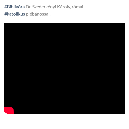
#Bibliaóra
Dr. Szederkényi Károly, római
#katolikus
plébánossal.
HTV,
hegyvidek