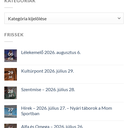
KATEGÓRIÁK
Kategóriák
FRISSEK
Lélekemelő 2026. augusztus 6.
06
aug
Kultúrpont 2026. július 29.
29
júl
Szentmise – 2026. július 28.
28
júl
Hírek – 2026. július 27. – Nyári táborok a Mom
27
Sportban
júl
Alfa és Omega – 2026. július 26.