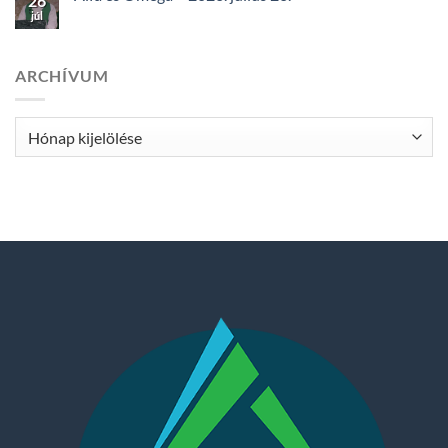
26
júl
ARCHÍVUM
Archívum