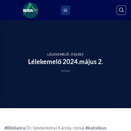
Skip
to
content
LÉLEKEMELŐ
,
ÖSSZES
Lélekemelő 2024.május 2.
#Bibliaóra
Dr. Szederkényi Károly, római
#katolikus