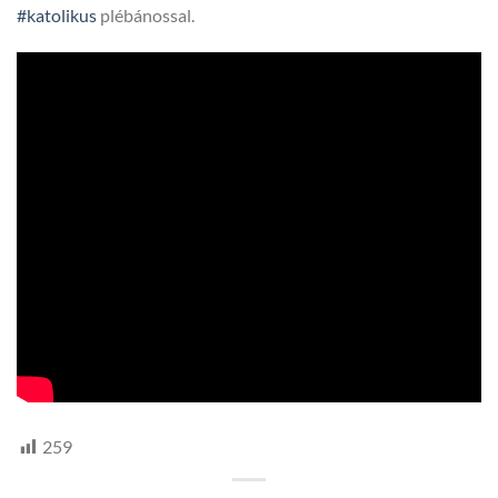
#katolikus
plébánossal.
259