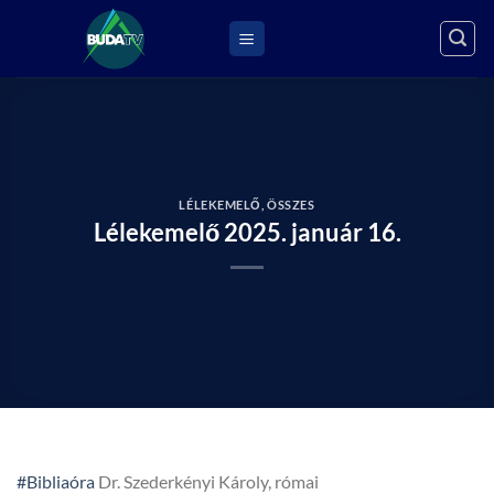
Skip
to
content
LÉLEKEMELŐ
,
ÖSSZES
Lélekemelő 2025. január 16.
#Bibliaóra
Dr. Szederkényi Károly, római