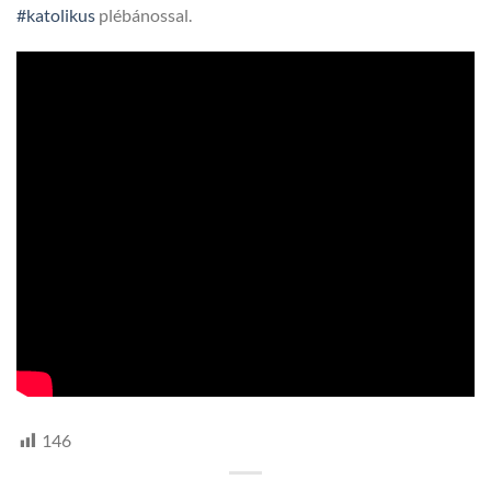
#katolikus
plébánossal.
146