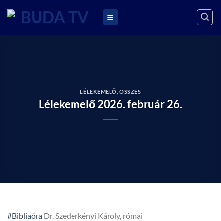
Skip
to
content
LÉLEKEMELŐ
,
ÖSSZES
Lélekemelő 2026. február 26.
#Bibliaóra
Dr. Szederkényi Károly, római