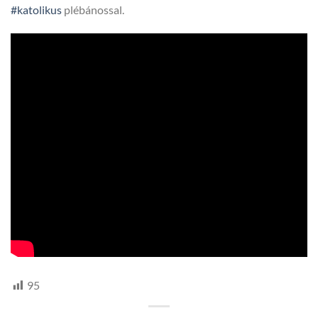
#katolikus
plébánossal.
95