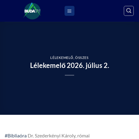
Skip
to
content
LÉLEKEMELŐ
,
ÖSSZES
Lélekemelő 2026. július 2.
#Bibliaóra
Dr. Szederkényi Károly, római