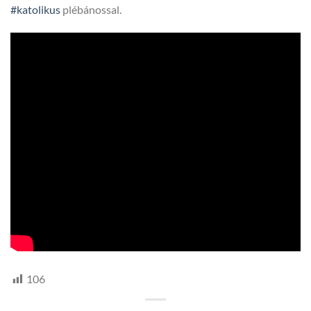
#katolikus
plébánossal.
106