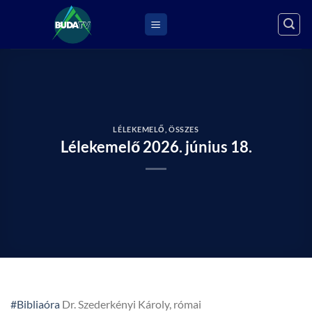
Skip
to
content
LÉLEKEMELŐ
,
ÖSSZES
Lélekemelő 2026. június 18.
#Bibliaóra
Dr. Szederkényi Károly, római