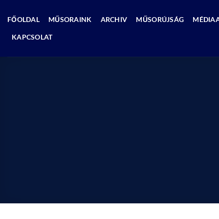
Skip
to
FŐOLDAL
MŰSORAINK
ARCHIV
MŰSORÚJSÁG
MÉDIA
content
KAPCSOLAT