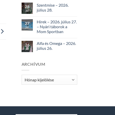
Szentmise – 2026.
28
július 28.
júl
Hírek – 2026. július 27.
27
– Nyári táborok a
júl
Mom Sportban
Alfa és Omega – 2026.
26
július 26.
júl
ARCHÍVUM
Archívum