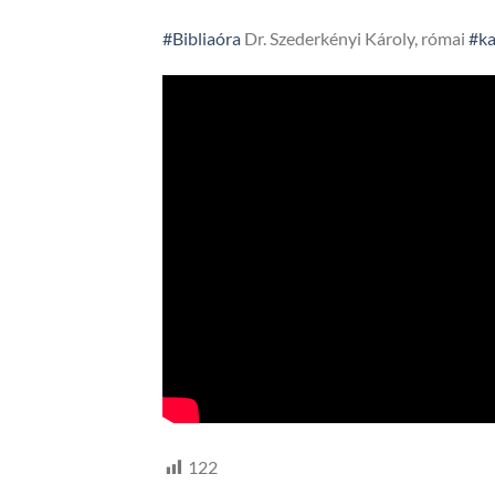
#Bibliaóra
Dr. Szederkényi Károly, római
#ka
122