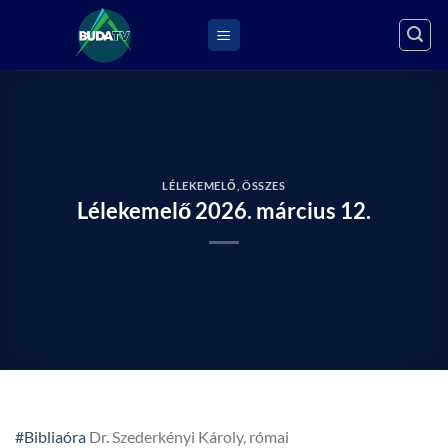
Skip
to
content
LÉLEKEMELŐ
,
ÖSSZES
Lélekemelő 2026. március 12.
#Bibliaóra
Dr. Szederkényi Károly, római