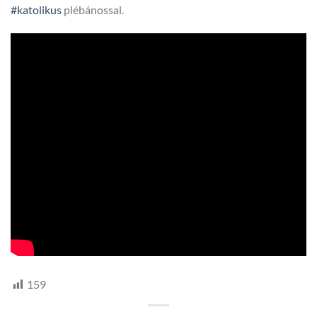
#katolikus
plébánossal.
159