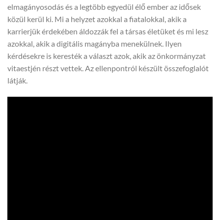
elmagányosodás és a legtöbb egyedül élő ember az idősek
közül kerül ki. Mi a helyzet azokkal a fiatalokkal, akik a
karrierjük érdekében áldozzák fel a társas életüket és mi lesz
azokkal, akik a digitális magányba menekülnek. Ilyen
kérdésekre is keresték a választ azok, akik az önkormányzat
vitaestjén részt vettek. Az ellenpontról készült összefoglalót
látják.