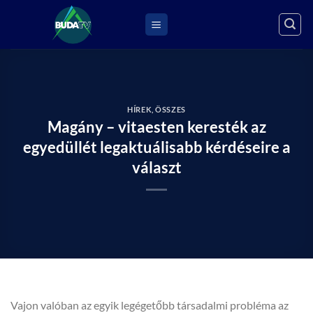
Skip
to
content
HÍREK
,
ÖSSZES
Magány – vitaesten keresték az
egyedüllét legaktuálisabb kérdéseire a
választ
Vajon valóban az egyik legégetőbb társadalmi probléma az