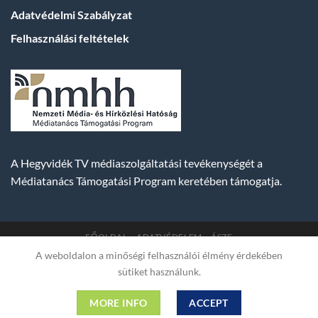
Adatvédelmi Szabályzat
Felhasználási feltételek
A Hegyvidék TV médiaszolgáltatási tevékenységét a
Médiatanács Támogatási Program keretében támogatja.
FŐOLDAL
ADATVÉDELEM
ÁSZF
A weboldalon a minőségi felhasználói élmény érdekében
Copyright 2007-2026 © BUDA TV |
Hegyvidék Média
sütiket használunk.
Műsorszolgáltató Kft. | Budapest, Hungary, XII. Hajnóczy József
utca 2. fszt. | Cg. 01-09-882523 | A weboldal 256 bit SSL COMODO
MORE INFO
ACCEPT
titkosítással védve