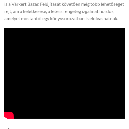
is a Várkert Bazár. Felújítását követően még több lehetőséget
rejt, ám a keletkezése, a léte is rengeteg izgalmat hordoz,
amelyet mostantól egy könyvsorozatban is elolvashatnak.