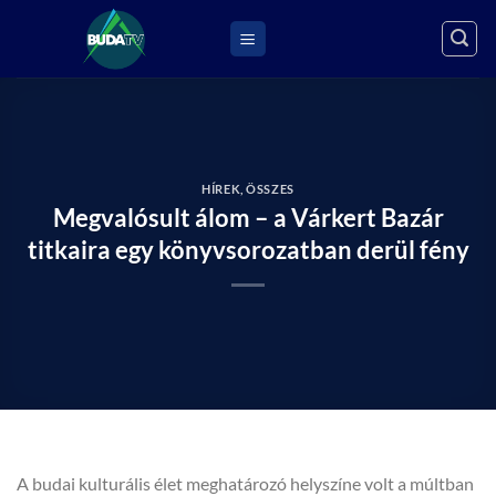
Skip
to
content
HÍREK
,
ÖSSZES
Megvalósult álom – a Várkert Bazár
titkaira egy könyvsorozatban derül fény
A budai kulturális élet meghatározó helyszíne volt a múltban