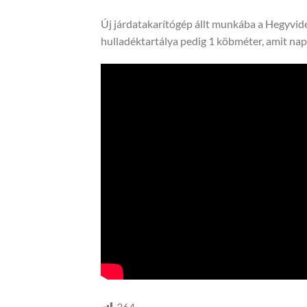
Új járdatakarítógép állt munkába a Hegyvidék
hulladéktartálya pedig 1 köbméter, amit nap
364