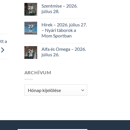
Szentmise – 2026.
28
július 28.
júl
Hírek – 2026. július 27.
27
– Nyári táborok a
júl
Mom Sportban
tt a
Alfa és Omega – 2026.
26
július 26.
júl
ARCHÍVUM
Archívum