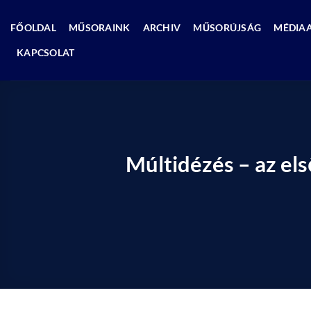
Skip
to
FŐOLDAL
MŰSORAINK
ARCHIV
MŰSORÚJSÁG
MÉDIA
content
KAPCSOLAT
Múltidézés – az els