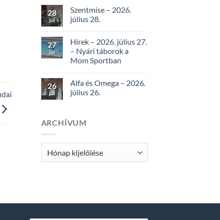
Szentmise – 2026.
28
július 28.
júl
Hírek – 2026. július 27.
27
– Nyári táborok a
júl
Mom Sportban
Alfa és Omega – 2026.
26
július 26.
udai
júl
ARCHÍVUM
Archívum