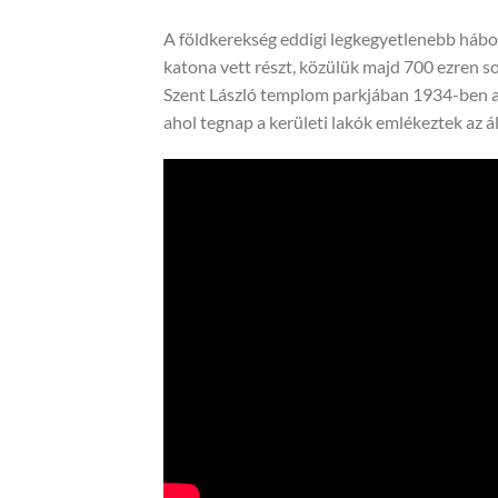
A földkerekség eddigi legkegyetlenebb hábor
katona vett részt, közülük majd 700 ezren so
Szent László templom parkjában 1934-ben a
ahol tegnap a kerületi lakók emlékeztek az á