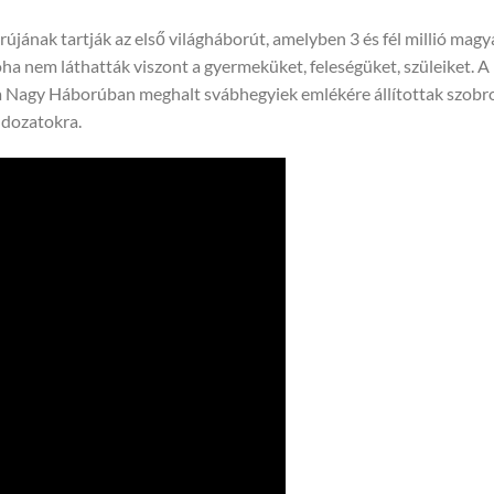
újának tartják az első világháborút, amelyben 3 és fél millió magy
ha nem láthatták viszont a gyermeküket, feleségüket, szüleiket. A
 Nagy Háborúban meghalt svábhegyiek emlékére állítottak szobro
ldozatokra.