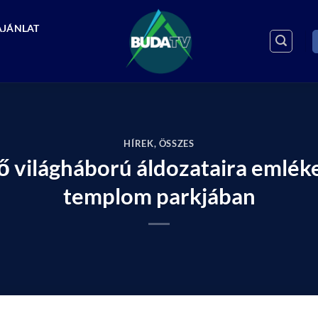
AJÁNLAT
HÍREK
,
ÖSSZES
ő világháború áldozataira emlék
templom parkjában