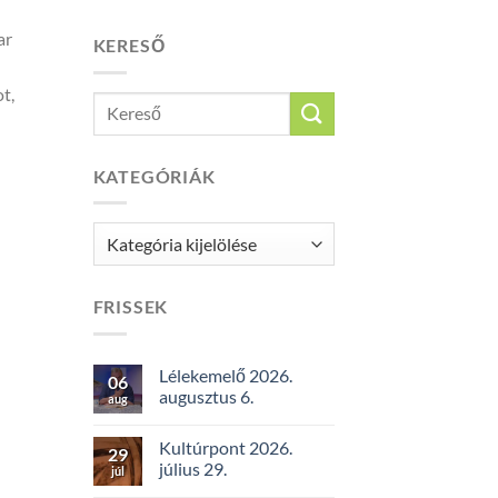
ar
KERESŐ
t,
KATEGÓRIÁK
Kategóriák
FRISSEK
Lélekemelő 2026.
06
augusztus 6.
aug
Kultúrpont 2026.
29
július 29.
júl