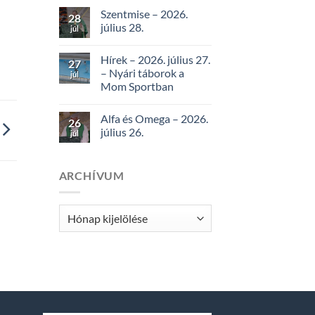
Szentmise – 2026.
28
július 28.
júl
Hírek – 2026. július 27.
27
– Nyári táborok a
júl
Mom Sportban
Alfa és Omega – 2026.
26
július 26.
júl
ARCHÍVUM
Archívum