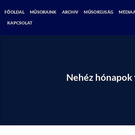
Skip
to
FŐOLDAL
MŰSORAINK
ARCHIV
MŰSORÚJSÁG
MÉDIA
content
KAPCSOLAT
Nehéz hónapok v