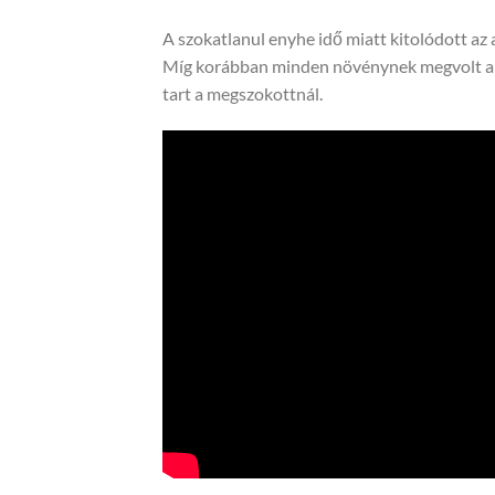
A szokatlanul enyhe idő miatt kitolódott az 
Míg korábban minden növénynek megvolt a vir
tart a megszokottnál.