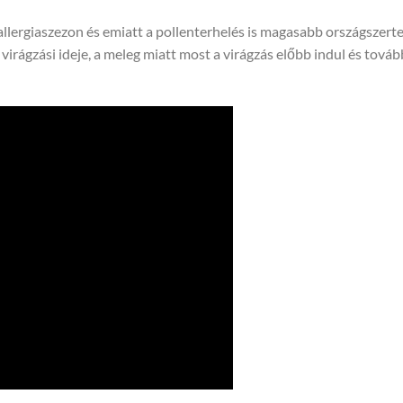
allergiaszezon és emiatt a pollenterhelés is magasabb országszerte
ágzási ideje, a meleg miatt most a virágzás előbb indul és tovább