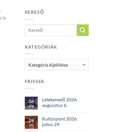
.
KERESŐ
 is
KATEGÓRIÁK
Kategóriák
FRISSEK
Lélekemelő 2026.
06
augusztus 6.
aug
Kultúrpont 2026.
29
július 29.
júl