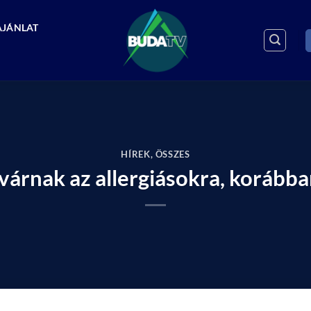
AJÁNLAT
HÍREK
,
ÖSSZES
árnak az allergiásokra, korábban