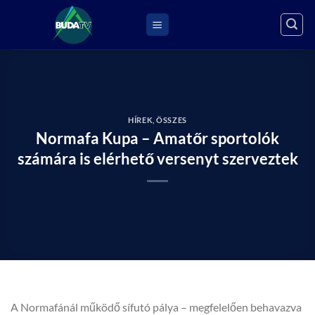
Skip
to
content
HÍREK
,
ÖSSZES
Normafa Kupa – Amatőr sportolók
számára is elérhető versenyt szerveztek
A Normafánál működő sífutó pálya – megfelelően behavazva