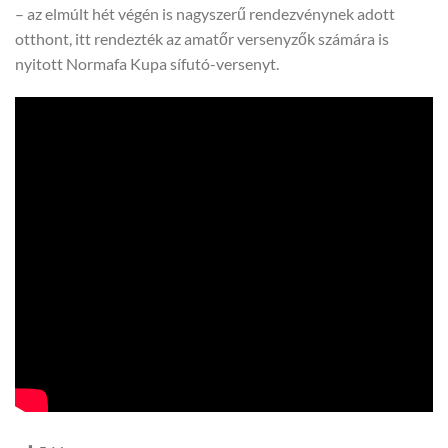
– az elmúlt hét végén is nagyszerű rendezvénynek adott
otthont, itt rendezték az amatőr versenyzők számára is
nyitott Normafa Kupa sífutó-versenyt.