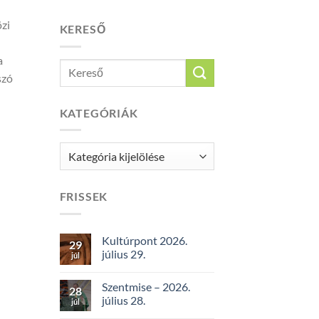
zi
KERESŐ
a
szó
KATEGÓRIÁK
Kategóriák
FRISSEK
Kultúrpont 2026.
29
július 29.
júl
Szentmise – 2026.
28
július 28.
júl