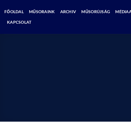
Skip
to
FŐOLDAL
MŰSORAINK
ARCHIV
MŰSORÚJSÁG
MÉDIA
content
KAPCSOLAT