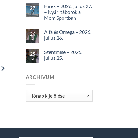
Hírek – 2026. július 27.
27
– Nyári táborok a
júl
Mom Sportban
Alfa és Omega – 2026.
26
július 26.
júl
Szentmise – 2026.
25
július 25.
júl
ARCHÍVUM
Archívum