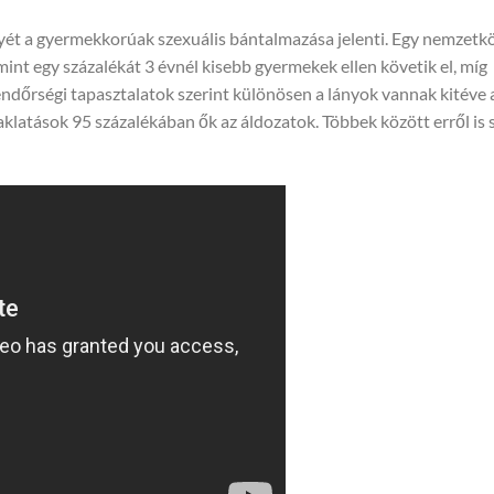
yét a gyermekkorúak szexuális bántalmazása jelenti. Egy nemzetkö
mint egy százalékát 3 évnél kisebb gyermekek ellen követik el, míg
rendőrségi tapasztalatok szerint különösen a lányok vannak kitéve 
aklatások 95 százalékában ők az áldozatok. Többek között erről is 