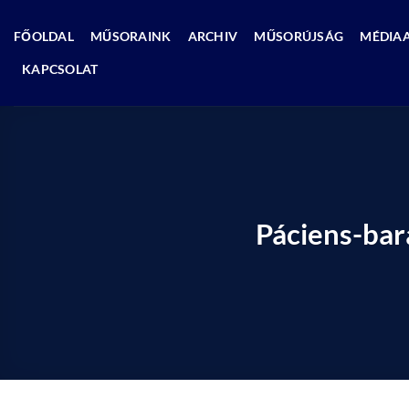
Skip
to
FŐOLDAL
MŰSORAINK
ARCHIV
MŰSORÚJSÁG
MÉDIA
content
KAPCSOLAT
Páciens-bar