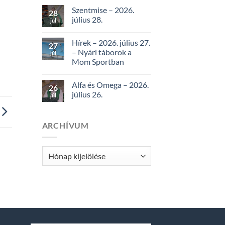
Szentmise – 2026.
28
július 28.
júl
Hírek – 2026. július 27.
27
– Nyári táborok a
júl
Mom Sportban
Alfa és Omega – 2026.
26
július 26.
júl
ARCHÍVUM
Archívum