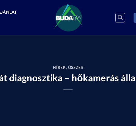
AJÁNLAT
HÍREK
,
ÖSSZES
át diagnosztika – hőkamerás áll