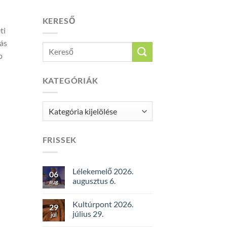
KERESŐ
ti
más
b
KATEGÓRIÁK
Kategóriák
FRISSEK
Lélekemelő 2026.
06
augusztus 6.
aug
Kultúrpont 2026.
29
július 29.
júl