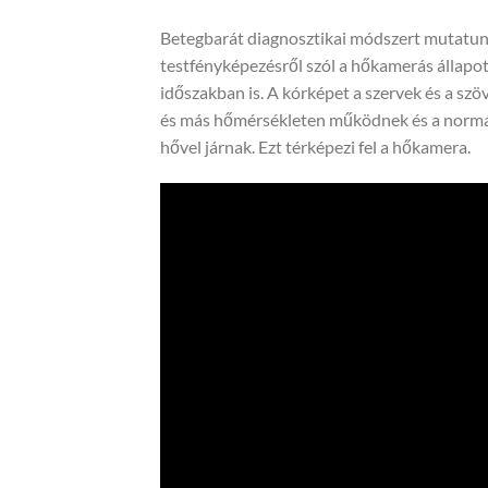
Betegbarát diagnosztikai módszert mutatu
testfényképezésről szól a hőkamerás állapo
időszakban is. A kórképet a szervek és a szö
és más hőmérsékleten működnek és a normá
hővel járnak. Ezt térképezi fel a hőkamera.