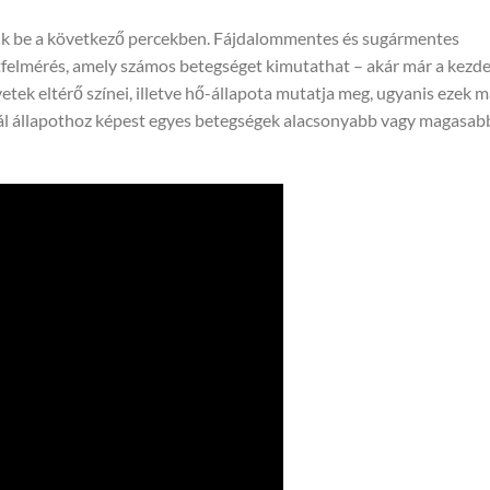
nk be a következő percekben. Fájdalommentes és sugármentes
tfelmérés, amely számos betegséget kimutathat – akár már a kezde
vetek eltérő színei, illetve hő-állapota mutatja meg, ugyanis ezek 
l állapothoz képest egyes betegségek alacsonyabb vagy magasab