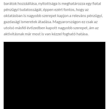
barátok hozzáállása, nyitottsága is meghatározza egy fiatal
pénzügyi tudatosságát, éppen ezért fontos, hogy az
oktatásban is nagyobb szerepet kapjon a releváns pénzügyi,
gazdasági ismeretek átadása. Magyarországon ez csak az
utolsó másfél évtizedben kapott nagyobb szerepet, ám az
aktivitásnak már most is van kézzel fogható hatása.