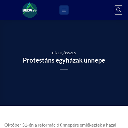
Skip
to
content
HÍREK
,
ÖSSZES
Protestáns egyházak ünnepe
Október 31-én a reformáció ünnepére emlékeztek a hazai