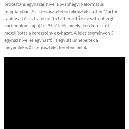
protestáns egyházak hívei a Svábhegyi Református
templomban. Az istentiszteleten felidézték Luther Márton
tanításait és azt, amikor 1517-ben kitűzte a wittenbergi
vártemplom kapujára 95 tételét, amelyeken keresztül
megújította a keresztény egyházat. A jeles eseményen 3
egyház hívei és egyházfői is együtt ünnepeltek a
megemlékező istentisztelet keretein belül.