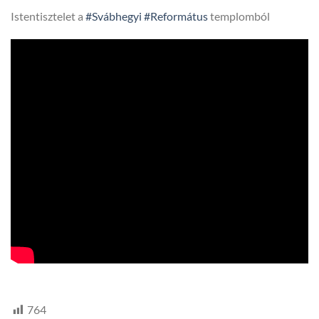
Istentisztelet a
#Svábhegyi
#Református
templomból
HTV,
hegyvidek
764