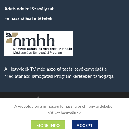
Adatvédelmi Szabályzat
Felhasználási feltételek
A Hegyvidék TV médiaszolgáltatási tevékenységét a
Médiatanács Támogatási Program keretében támogatja.
FŐOLDAL
ADATVÉDELEM
ÁSZF
A weboldalon a minőségi felhasználói élmény érdekében
Copyright 2007-2026 © BUDA TV |
Hegyvidék Média
sütiket használunk.
Műsorszolgáltató Kft. | Budapest, Hungary, XII. Hajnóczy József
utca 2. fszt. | Cg. 01-09-882523 | A weboldal 256 bit SSL COMODO
MORE INFO
ACCEPT
titkosítással védve