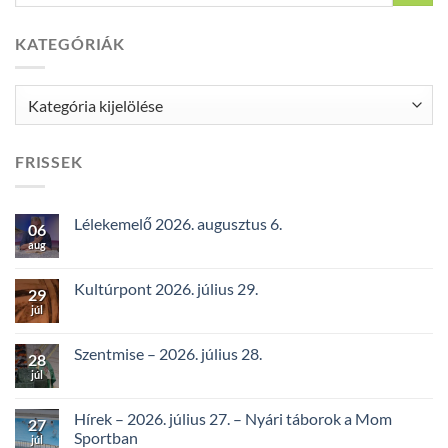
KATEGÓRIÁK
Kategóriák
FRISSEK
Lélekemelő 2026. augusztus 6.
06
aug
Kultúrpont 2026. július 29.
29
júl
Szentmise – 2026. július 28.
28
júl
Hírek – 2026. július 27. – Nyári táborok a Mom
27
Sportban
júl