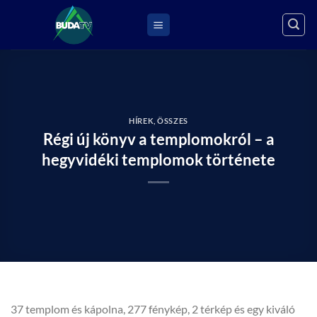
Skip
to
content
HÍREK
,
ÖSSZES
Régi új könyv a templomokról – a
hegyvidéki templomok története
37 templom és kápolna, 277 fénykép, 2 térkép és egy kiváló