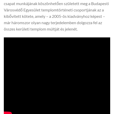
csapat munkájának köszönhetően született meg a Budapesti
Városvédő Egyesület templomtörténeti csoportjának az a
kibővített kötete, amely – a 2005-ös kiadványhoz képest –
már háromszor olyan nagy terjedelemben dolgozza fel az
összes kerületi templom múltját és jelenét.