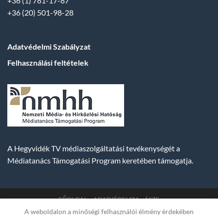
+36 (1) 781-17-87
+36 (20) 501-98-28
Adatvédelmi Szabályzat
Felhasználási feltételek
A Hegyvidék TV médiaszolgáltatási tevékenységét a
Médiatanács Támogatási Program keretében támogatja.
FŐOLDAL
ADATVÉDELEM
ÁSZF
A weboldalon a minőségi felhasználói élmény érdekében
Copyright 2007-2026 © BUDA TV |
Hegyvidék Média