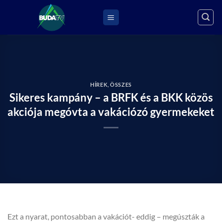
Skip
to
content
HÍREK
,
ÖSSZES
Sikeres kampány – a BRFK és a BKK közös
akciója megóvta a vakációzó gyermekeket
Ezt a nyarat, pontosabban a vakációt- eddig – megúszták a