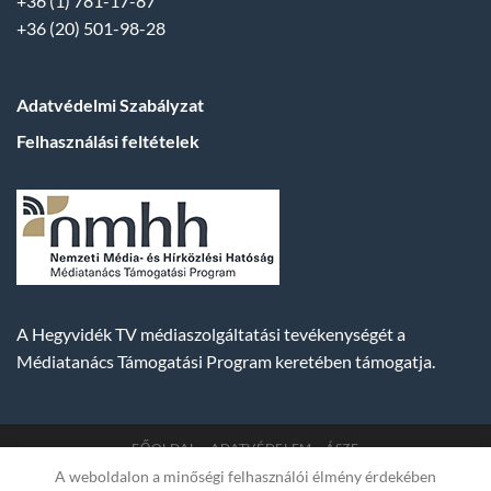
+36 (1) 781-17-87
+36 (20) 501-98-28
Adatvédelmi Szabályzat
Felhasználási feltételek
A Hegyvidék TV médiaszolgáltatási tevékenységét a
Médiatanács Támogatási Program keretében támogatja.
FŐOLDAL
ADATVÉDELEM
ÁSZF
A weboldalon a minőségi felhasználói élmény érdekében
Copyright 2007-2026 © BUDA TV |
Hegyvidék Média