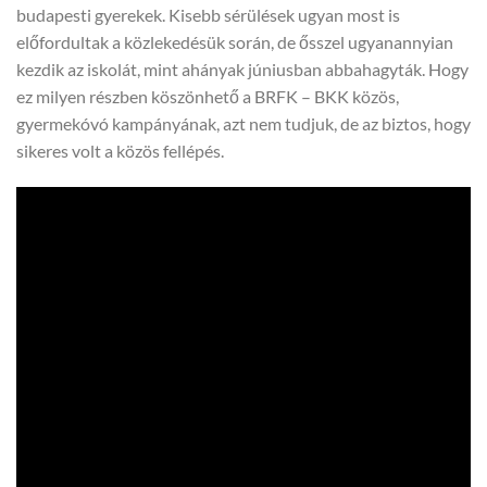
budapesti gyerekek. Kisebb sérülések ugyan most is
előfordultak a közlekedésük során, de ősszel ugyanannyian
kezdik az iskolát, mint ahányak júniusban abbahagyták. Hogy
ez milyen részben köszönhető a BRFK – BKK közös,
gyermekóvó kampányának, azt nem tudjuk, de az biztos, hogy
sikeres volt a közös fellépés.