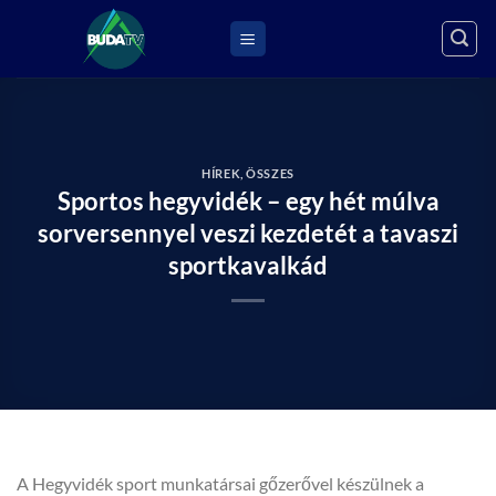
Skip
to
content
HÍREK
,
ÖSSZES
Sportos hegyvidék – egy hét múlva
sorversennyel veszi kezdetét a tavaszi
sportkavalkád
A Hegyvidék sport munkatársai gőzerővel készülnek a