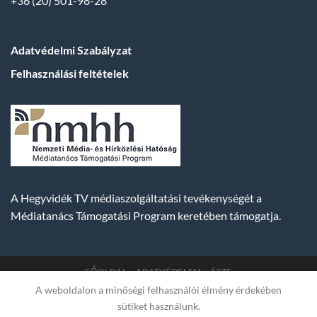
+36 (20) 501-98-28
Adatvédelmi Szabályzat
Felhasználási feltételek
A Hegyvidék TV médiaszolgáltatási tevékenységét a
Médiatanács Támogatási Program keretében támogatja.
FŐOLDAL
ADATVÉDELEM
ÁSZF
A weboldalon a minőségi felhasználói élmény érdekében
Copyright 2007-2026 © BUDA TV |
Hegyvidék Média
sütiket használunk.
Műsorszolgáltató Kft. | Budapest, Hungary, XII. Hajnóczy József