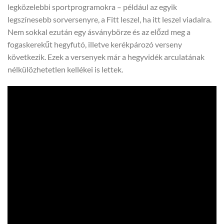
legközelebbi sportprogramokra – például az egyik
legszínesebb sorversenyre, a Fitt leszel, ha itt leszel viadalra.
Nem sokkal ezután egy ásványbörze és az előzd meg a
fogaskerekűt hegyfutó, illetve kerékpározó verseny
következik. Ezek a versenyek már a hegyvidék arculatának
nélkülözhetetlen kellékei is lettek.