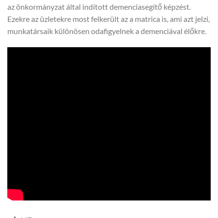
az önkormányzat által indított demenciasegítő képzést.
Ezekre az üzletekre most felkerült az a matrica is, ami azt jelzi,
munkatársaik különösen odafigyelnek a demenciával élőkre.