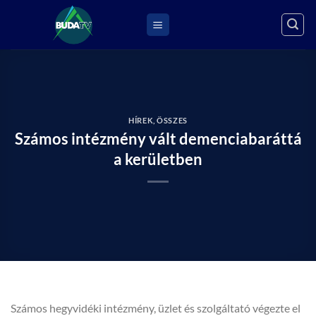
Skip
to
content
HÍREK
,
ÖSSZES
Számos intézmény vált demenciabaráttá
a kerületben
Számos hegyvidéki intézmény, üzlet és szolgáltató végezte el