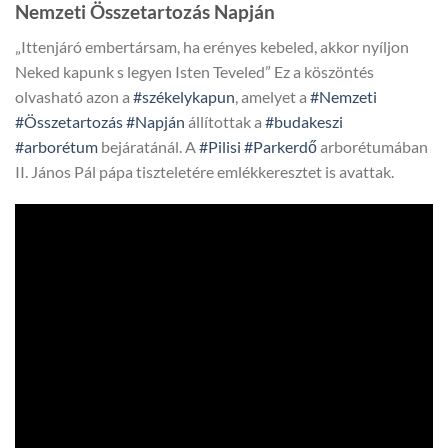
Nemzeti Összetartozás Napján
„Ittenjáró embertársam, ha erényes kebeled, akkor nyíljon
Neked kapunk s legyen Isten Teveled” Ez a köszöntés
olvasható azon a
#székelykapun
, amelyet a
#Nemzeti
#Összetartozás
#Napján
állítottak a
#budakeszi
#arborétum
bejáratánál. A
#Pilisi
#Parkerdő
arborétumában
II. János Pál pápa tiszteletére emlékkeresztet is avattak.