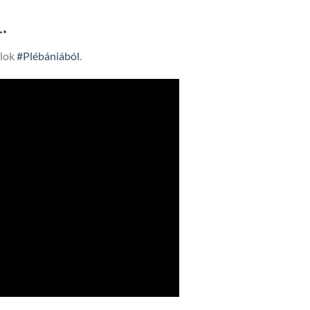
.
lok
#Plébániából
.