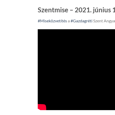
Szentmise – 2021. június 1
#Miseközvetítés
a
#Gazdagréti
Szent Angya
HTV,
hegyvidek