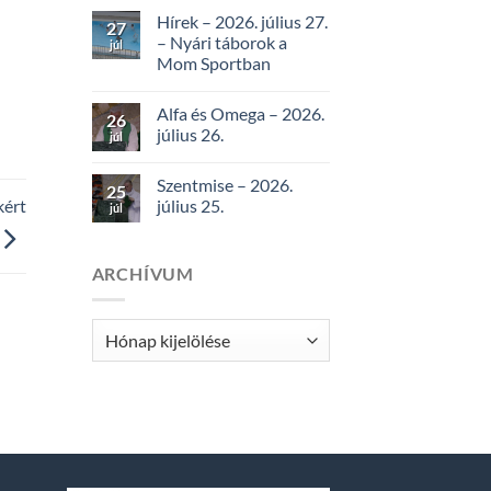
Hírek – 2026. július 27.
27
– Nyári táborok a
júl
Mom Sportban
Alfa és Omega – 2026.
26
július 26.
júl
Szentmise – 2026.
25
július 25.
kért
júl
ARCHÍVUM
Archívum