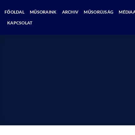
Skip
to
FŐOLDAL
MŰSORAINK
ARCHIV
MŰSORÚJSÁG
MÉDIA
content
KAPCSOLAT