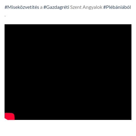
#Miseközvetítés
a
#Gazdagréti
Szent Angyalok
#Plébániából
.
HTV,
hegyvidek