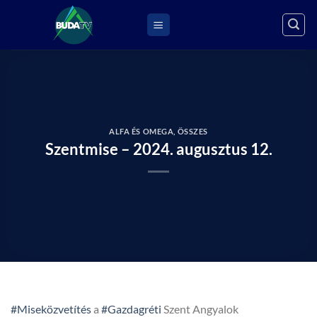
Skip
to
content
ALFA ÉS OMEGA
,
ÖSSZES
Szentmise – 2024. augusztus 12.
#Miseközvetítés
a
#Gazdagréti
Szent Angyalok