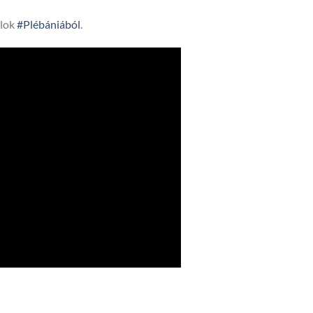
lok
#Plébániából
.