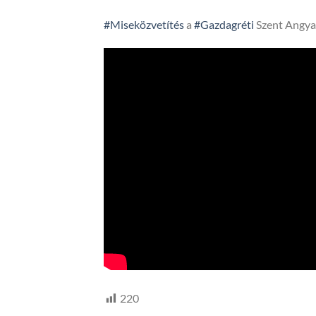
#Miseközvetítés
a
#Gazdagréti
Szent Angya
220