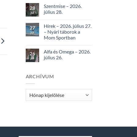
Szentmise – 2026.
28
július 28.
júl
Hírek – 2026. július 27.
27
– Nyári táborok a
júl
Mom Sportban
Alfa és Omega – 2026.
26
július 26.
júl
ARCHÍVUM
Archívum