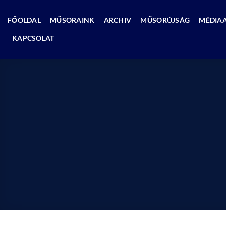
Skip
to
FŐOLDAL
MŰSORAINK
ARCHIV
MŰSORÚJSÁG
MÉDIA
content
KAPCSOLAT