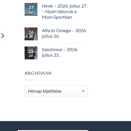
Hírek – 2026. július 27.
27
– Nyári táborok a
júl
Mom Sportban
Alfa és Omega – 2026.
26
július 26.
júl
Szentmise – 2026.
25
július 25.
júl
ARCHÍVUM
Archívum