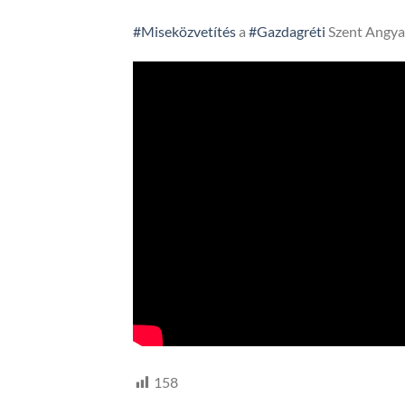
#Miseközvetítés
a
#Gazdagréti
Szent Angya
158