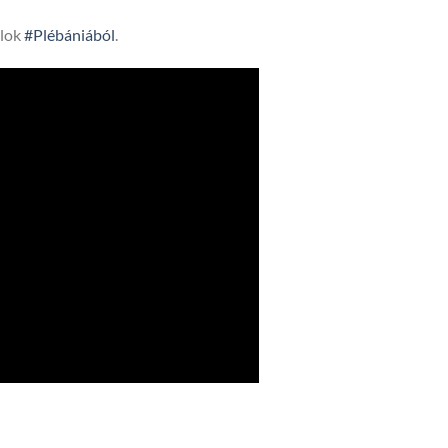
lok
#Plébániából
.