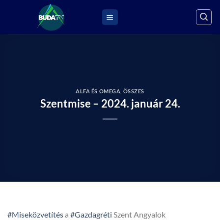
Skip
to
content
ALFA ÉS OMEGA
,
ÖSSZES
Szentmise – 2024. január 24.
#Miseközvetítés
a
#Gazdagréti
Szent Angyalok