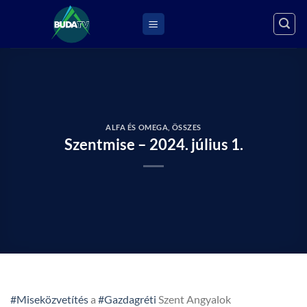
Skip
to
content
ALFA ÉS OMEGA
,
ÖSSZES
Szentmise – 2024. július 1.
#Miseközvetítés
a
#Gazdagréti
Szent Angyalok