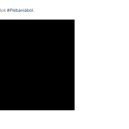
lok
#Plébániából
.