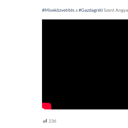
#Miseközvetítés
a
#Gazdagréti
Szent Angya
236