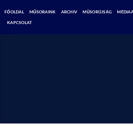
Skip
to
FŐOLDAL
MŰSORAINK
ARCHIV
MŰSORÚJSÁG
MÉDIA
content
KAPCSOLAT