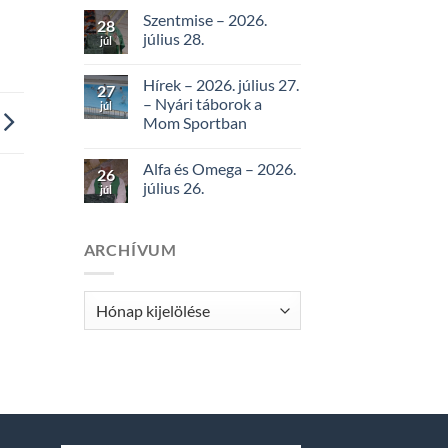
Szentmise – 2026.
28
július 28.
júl
Hírek – 2026. július 27.
27
– Nyári táborok a
júl
Mom Sportban
Alfa és Omega – 2026.
26
július 26.
júl
ARCHÍVUM
Archívum