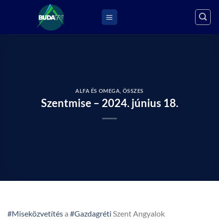
Skip
to
content
ALFA ÉS OMEGA
,
ÖSSZES
Szentmise – 2024. június 18.
#Miseközvetítés
a
#Gazdagréti
Szent Angyalok