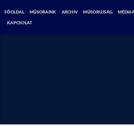
Skip
to
FŐOLDAL
MŰSORAINK
ARCHIV
MŰSORÚJSÁG
MÉDIA
content
KAPCSOLAT