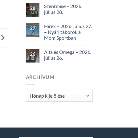
Szentmise – 2026.
28
július 28.
júl
Hírek – 2026. július 27.
27
– Nyári táborok a
júl
Mom Sportban
Alfa és Omega – 2026.
26
július 26.
júl
ARCHÍVUM
Archívum