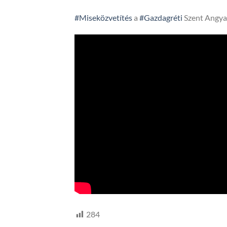
#Miseközvetítés
a
#Gazdagréti
Szent Angya
284