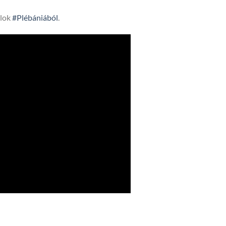
lok
#Plébániából
.