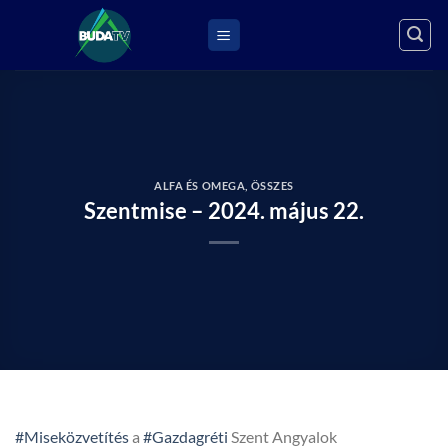
Skip
to
content
ALFA ÉS OMEGA
,
ÖSSZES
Szentmise – 2024. május 22.
#Miseközvetítés
a
#Gazdagréti
Szent Angyalok