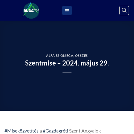
Skip
to
content
ALFA ÉS OMEGA
,
ÖSSZES
Szentmise – 2024. május 29.
#Miseközvetítés
a
#Gazdagréti
Szent Angyalok