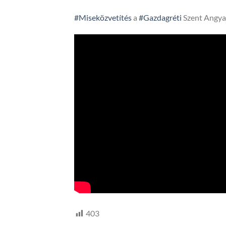
#Miseközvetítés
a
#Gazdagréti
Szent Angya
403