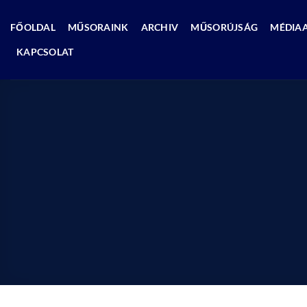
Skip
to
FŐOLDAL
MŰSORAINK
ARCHIV
MŰSORÚJSÁG
MÉDIA
content
KAPCSOLAT