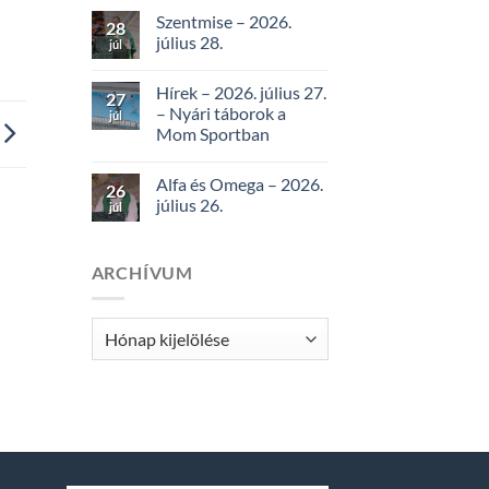
Szentmise – 2026.
28
július 28.
júl
Hírek – 2026. július 27.
27
– Nyári táborok a
júl
Mom Sportban
Alfa és Omega – 2026.
26
július 26.
júl
ARCHÍVUM
Archívum