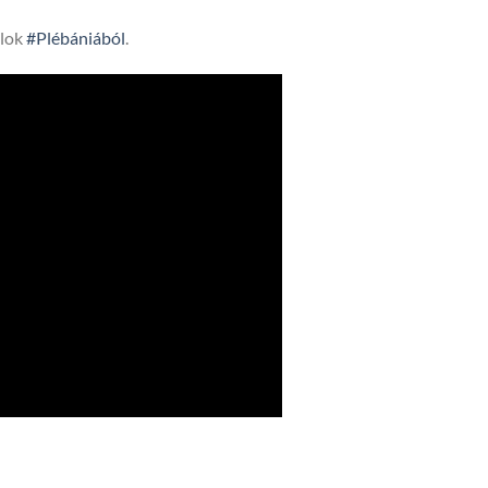
lok
#Plébániából
.