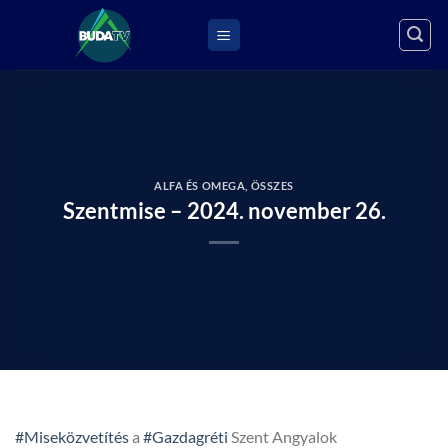
Skip
to
content
ALFA ÉS OMEGA
,
ÖSSZES
Szentmise – 2024. november 26.
#Miseközvetítés
a
#Gazdagréti
Szent Angyalok