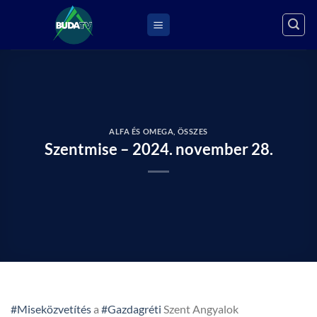
Skip
to
content
ALFA ÉS OMEGA
,
ÖSSZES
Szentmise – 2024. november 28.
#Miseközvetítés
a
#Gazdagréti
Szent Angyalok