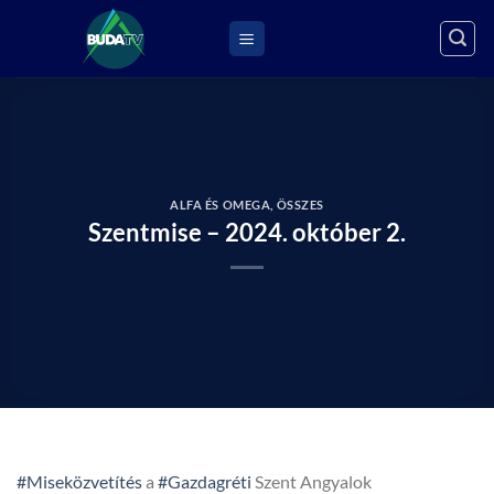
Skip
to
content
ALFA ÉS OMEGA
,
ÖSSZES
Szentmise – 2024. október 2.
#Miseközvetítés
a
#Gazdagréti
Szent Angyalok