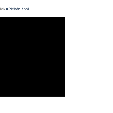
lok
#Plébániából
.