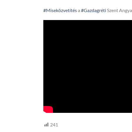
#Miseközvetítés
a
#Gazdagréti
Szent Angya
241