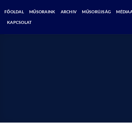
Skip
to
FŐOLDAL
MŰSORAINK
ARCHIV
MŰSORÚJSÁG
MÉDIA
content
KAPCSOLAT