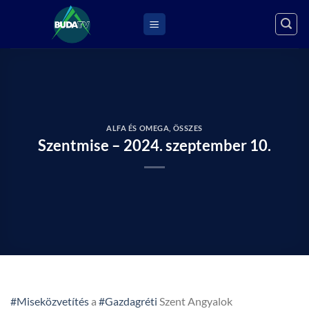
Skip
to
content
ALFA ÉS OMEGA
,
ÖSSZES
Szentmise – 2024. szeptember 10.
#Miseközvetítés
a
#Gazdagréti
Szent Angyalok