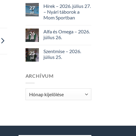
Hírek – 2026. július 27.
27
– Nyári táborok a
júl
Mom Sportban
Alfa és Omega – 2026.
26
július 26.
júl
Szentmise – 2026.
25
július 25.
júl
ARCHÍVUM
Archívum