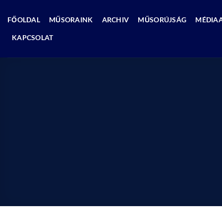
Skip
to
FŐOLDAL
MŰSORAINK
ARCHIV
MŰSORÚJSÁG
MÉDIA
content
KAPCSOLAT