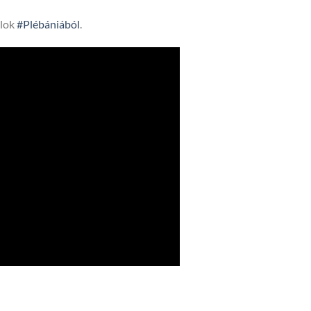
lok
#Plébániából
.