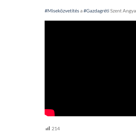
#Miseközvetítés
a
#Gazdagréti
Szent Angya
214