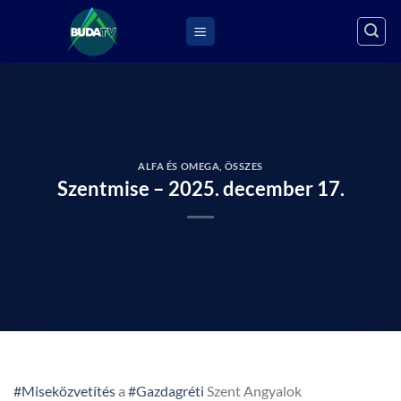
Skip
to
content
ALFA ÉS OMEGA
,
ÖSSZES
Szentmise – 2025. december 17.
#Miseközvetítés
a
#Gazdagréti
Szent Angyalok