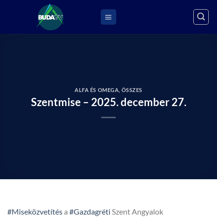
Skip
to
content
ALFA ÉS OMEGA
,
ÖSSZES
Szentmise – 2025. december 27.
#Miseközvetítés
a
#Gazdagréti
Szent Angyalok