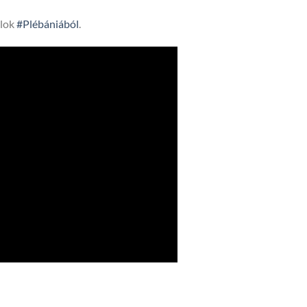
lok
#Plébániából
.