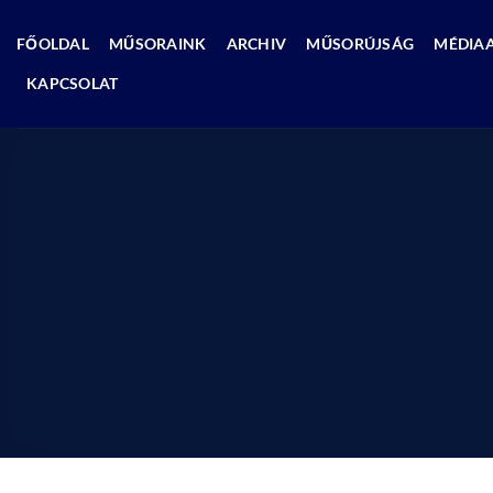
Skip
to
FŐOLDAL
MŰSORAINK
ARCHIV
MŰSORÚJSÁG
MÉDIA
content
KAPCSOLAT