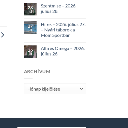
Szentmise – 2026.
28
július 28.
júl
Hírek – 2026. július 27.
27
– Nyári táborok a
júl
Mom Sportban
Alfa és Omega – 2026.
26
július 26.
júl
ARCHÍVUM
Archívum