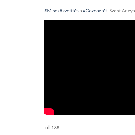
#Miseközvetítés
a
#Gazdagréti
Szent Angya
138